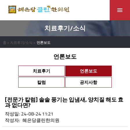
치료후기/소식
홈 > 치료후기/소식 >
언론보도
언론보도
치료후기
언론보도
칼럼
공지사항
[전문가 칼럼] 솔솔 풍기는 입냄새, 양치질 해도 효
과 없다면?
작성일:
24-08-24 11:21
작성자:
혜은당클린한의원